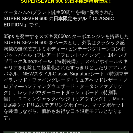
SUPERSEVEN 600 の日本限定特別仕様！
ケータハムのブランド誕生50周年を機に発表された
SUPER SEVEN 600
の
日本限定モデル『 CLASSIC
EDITION 』
です。
85ps を発生するスズキ製660cc ターボエンジンを搭載した
SUPER SEVEN 600 をベースとし、外装はクラシック感
満載の無塗装アルミボディー+ビンテージグリーンコンポ
ジットパネル（フレアードフロントウイング）、14インチ
ブラックJunoホイール（特別装備）、スペアホイール＆キ
ャリアを削除して軽量化されたすっきりとしたリアアルミ
パネル、NEWスタイルClassic Signatureシート（特別マデ
イラレッド・ファイングレード・ミュアヘッドレザー + ブ
ロディ―ハンティングウェザード・タータンファブリッ
ク）、レッドパウダーコートダッシュボード（特別装
備）、ユニオンジャックバッジ（リアウイング）、Moto-
Lita製ウッドリムステアリングホイール、マップポケット
を装備しながら、価格もお得な日本限定モデルとなりま
す。