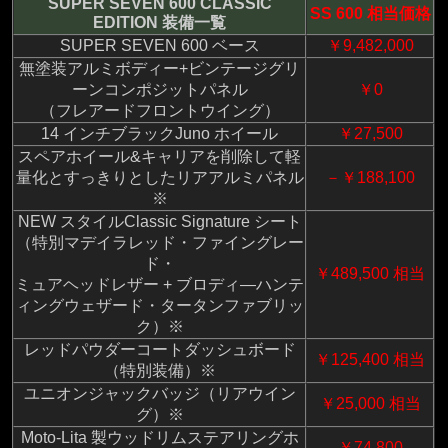
SUPER SEVEN 600 CLASSIC
SS 600 相当価格
EDITION 装備一覧
SUPER SEVEN 600 ベース
￥9,482,000
無塗装アルミボディー+ビンテージグリ
ーンコンポジットパネル
￥0
（フレアードフロントウイング）
14 インチブラックJuno ホイール
￥27,500
スペアホイール&キャリアを削除して軽
量化とすっきりとしたリアアルミパネル
－￥188,100
※
NEW スタイルClassic Signature シート
（特別マデイラレッド・ファイングレー
ド・
￥489,500 相当
ミュアヘッドレザー + ブロディ―ハンテ
ィングウェザード・タータンファブリッ
ク）※
レッドパウダーコートダッシュボード
￥125,400 相当
（特別装備）※
ユニオンジャックバッジ（リアウイン
￥25,000 相当
グ）※
Moto-Lita 製ウッドリムステアリングホ
￥74,800