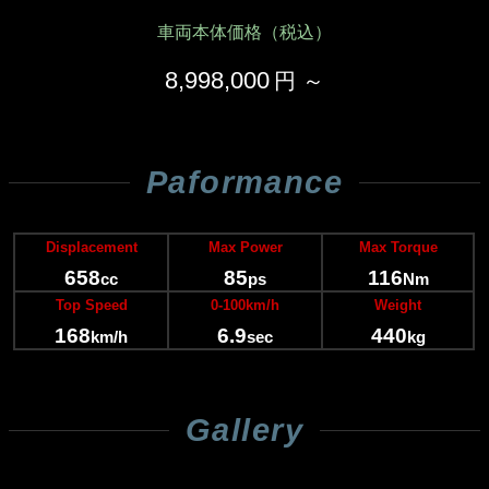
車両本体価格（税込）
8,998,000
Paformance
Displacement
Max Power
Max Torque
658
85
116
cc
ps
Nm
Top Speed
0-100km/h
Weight
168
6.9
440
km/h
sec
kg
Gallery