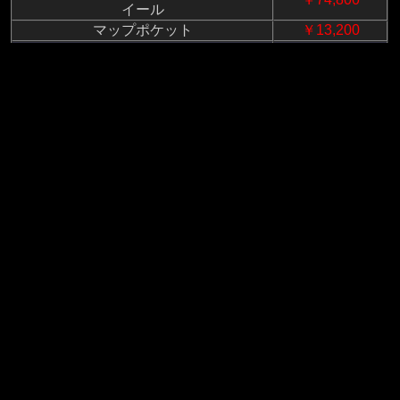
イール
マップポケット
￥13,200
SS600 相当合
SUPER SEVEN 600 CLASSIC EDITION
計：
価格：￥8,998,000
￥10,049,300
※CLASSIC EDITION は、SS600 では選択できない装備を
多く標準装備しながら、約￥1,051,300 相当お得となりま
す。
お問い合わせ