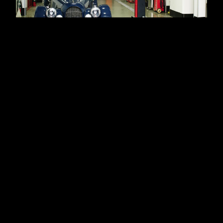
サービスセンター（店舗併設）
本ショールーム最大の特徴は、
整備工場を併設
した
一気通貫のサポート体制にあります。
購入前のご相談
納車整備・定期点検・車検
セッティング・アップグレード・公認手続き
までをワンストップで提供し、「使い続ける歓び」
にフォーカスした拠点として機能します。
メーカーオプションだけでは実現しきれないご要望
にもお応えできるよう、本ショールームにはサービ
スセンターを併設し、細かなセッティング変更やア
ップグレードにも対応可能です。さらに、別店舗の