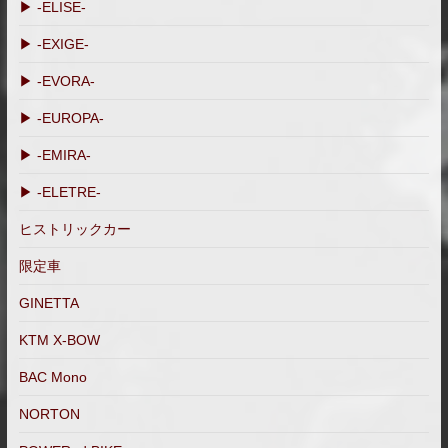
▶ -ELISE-
▶ -EXIGE-
▶ -EVORA-
▶ -EUROPA-
▶ -EMIRA-
▶ -ELETRE-
ヒストリックカー
限定車
GINETTA
KTM X-BOW
BAC Mono
NORTON