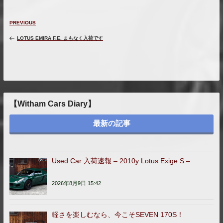
投
Previous
PREVIOUS
稿
Post
ナ
LOTUS EMIRA F.E. まもなく入荷です
ビ
ゲ
ー
シ
ョ
ン
【Witham Cars Diary】
最新の記事
Used Car 入荷速報 – 2010y Lotus Exige S –
2026年8月9日 15:42
軽さを楽しむなら、今こそSEVEN 170S！