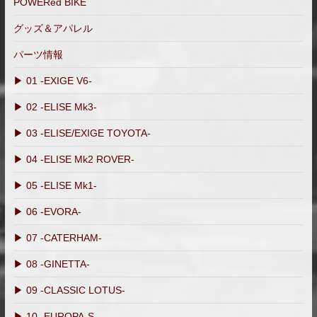
POWERed BIKE
グッズ＆アパレル
パーツ情報
▶ 01 -EXIGE V6-
▶ 02 -ELISE Mk3-
▶ 03 -ELISE/EXIGE TOYOTA-
▶ 04 -ELISE Mk2 ROVER-
▶ 05 -ELISE Mk1-
▶ 06 -EVORA-
▶ 07 -CATERHAM-
▶ 08 -GINETTA-
▶ 09 -CLASSIC LOTUS-
▶ 10 -EUROPA-S-