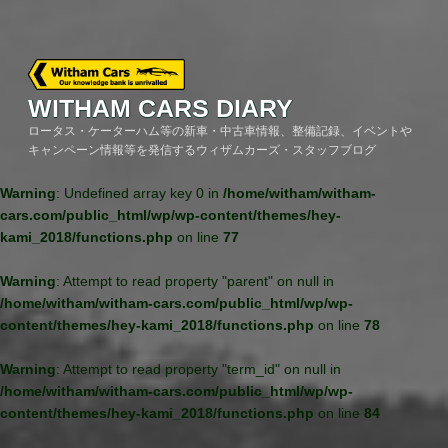
Skip
to
content
WITHAM CARS DIARY
ロータス・ケーターハム等の新車・中古車情報、整備記録、イベントや
キャンペーン情報等を発信するウィザムカーズ・スタッフブログ
Warning
: Undefined array key 0 in
/home/witham/witham-
cars.com/public_html/wp/wp-content/themes/hey-
kami_2018/functions.php
on line
77
Warning
: Attempt to read property "parent" on null in
/home/witham/witham-cars.com/public_html/wp/wp-
content/themes/hey-kami_2018/functions.php
on line
78
Warning
: Attempt to read property "term_id" on null in
/home/witham/witham-cars.com/public_html/wp/wp-
content/themes/hey-kami_2018/functions.php
on line
84