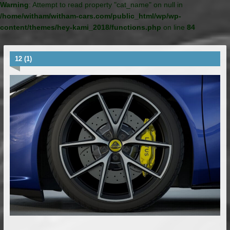
Warning
: Attempt to read property "cat_name" on null in
/home/witham/witham-cars.com/public_html/wp/wp-
content/themes/hey-kami_2018/functions.php
on line
84
12 (1)