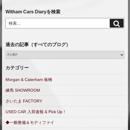
Witham Cars Diaryを検索
検
検
索
索:
過去の記事（すべてのブログ）
過
去
の
カテゴリー
記
事
Morgan & Caterham 板橋
（す
練馬 SHOWROOM
べ
て
さいたま FACTORY
の
ブ
USED CAR 入荷速報 & Pick Up！
ロ
◆一般整備＆モディファイ
グ）