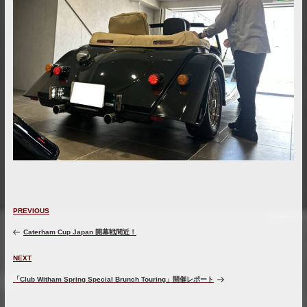
投
Previous
PREVIOUS
稿
Post
ナ
Caterham Cup Japan 開幕戦間近！
ビ
ゲ
Next
NEXT
ー
Post
「Club Witham Spring Special Brunch Touring」開催レポート
シ
ョ