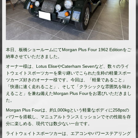
本日、板橋ショールームにて
Morgan Plus Four 1962 Edition
をご
納車させていただきました。
オーナー様は、
Lotus Elise
や
Caterham Seven
など、数々のライ
トウェイトスポーツカーを乗り継いでこられた生粋の軽量スポー
ツカーズ好きのオーナー様です。今回は、「軽量であること」
「快適に速く走れること」、そして「クラシックな雰囲気を味わ
えること」を兼ね備えた
Morgan Plus Four
をお選びいただきまし
た。
Morgan Plus Four
は、約1,000kgという軽量なボディに258psの
パワーを搭載し、マニュアルトランスミッションでその性能を存
分に楽しめる、現代では数少ない一台です。
ライトウェイトスポーツカーは、エアコンやパワーステアリング