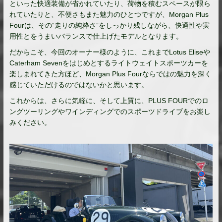
といった快適装備が省かれていたり、荷物を積むスペースが限ら
れていたりと、不便さもまた魅力のひとつですが、
Morgan Plus
Four
は、その“走りの純粋さ”をしっかり残しながら、快適性や実
用性とをうまいバランスで仕上げたモデルとなります。
だからこそ、今回のオーナー様のように、これまで
Lotus Elise
や
Caterham Seven
をはじめとするライトウェイトスポーツカーを
楽しまれてきた方ほど、
Morgan Plus Four
ならではの魅力を深く
感じていただけるのではないかと思います。
これからは、さらに気軽に、そして上質に、PLUS FOURでのロ
ングツーリングやワインディングでのスポーツドライブをお楽し
みください。