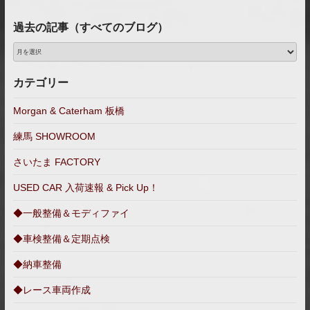
過去の記事（すべてのブログ）
過
去
の
カテゴリー
記
事
Morgan & Caterham 板橋
（す
練馬 SHOWROOM
べ
て
さいたま FACTORY
の
ブ
USED CAR 入荷速報 & Pick Up！
ロ
◆一般整備＆モディファイ
グ）
◆車検整備＆定期点検
◆納車整備
◆レース車両作成