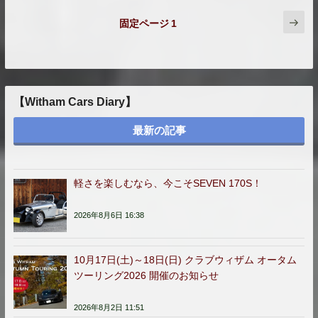
投
次
固定ページ
1
の
稿
ペ
の
ー
ジ
ペ
ー
ジ
【Witham Cars Diary】
送
り
最新の記事
軽さを楽しむなら、今こそSEVEN 170S！
2026年8月6日 16:38
10月17日(土)～18日(日) クラブウィザム オータム
ツーリング2026 開催のお知らせ
2026年8月2日 11:51