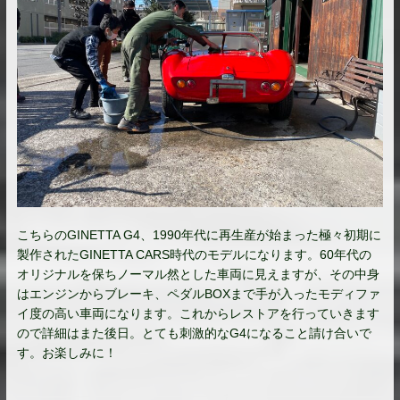
こちらのGINETTA G4、1990年代に再生産が始まった極々初期に
製作されたGINETTA CARS時代のモデルになります。60年代の
オリジナルを保ちノーマル然とした車両に見えますが、その中身
はエンジンからブレーキ、ペダルBOXまで手が入ったモディファ
イ度の高い車両になります。これからレストアを行っていきます
ので詳細はまた後日。とても刺激的なG4になること請け合いで
す。お楽しみに！