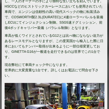
し、一人のオーナーの手により独特な生い立ちを刻んでいます。
HSCCなどのヒストリックカ
ーレースにおいても使用されていた
車両で、
エンジンは信頼性の高い現代スペックの物に転装済み
で、COSW
ORTH製2.3L(DURATEC)に4連ローラーバレルを装
備
しECUにてインジェクション制御。SSG5速ドグミッション
、前
後4ポッドキャリパー装備（パラレル制御）となります。
車高が低くワイドとされているG12とは比べ物にならない迫力が
あるレースモデルとなりますが、この度英国から輸入した際に日
本
においてもナンバー取得が出来るように一部仕様変更してお
り、
GINETTA G16が一般道を走行できるのは世界でこの1台で
す。
現在弊社にて車両チェック中になります。
世界的に大変貴重な1台です。詳しくはお電話にて問合せ下さ
い。