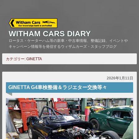
Skip
to
content
WITHAM CARS DIARY
ロータス・ケーターハム等の新車・中古車情報、整備記録、イベントや
キャンペーン情報等を発信するウィザムカーズ・スタッフブログ
カテゴリー:
GINETTA
2026年1月11日
GINETTA G4車検整備＆ラジエター交換等々