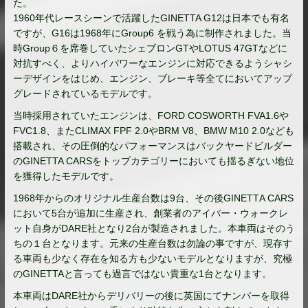
た。
1960年代レースシーンで活躍したGINETTA G12は日本でも有名
ですが、G16は1968年にGroup6 を戦う為に制作されました。当
時Group６を席巻していたシェ
ブロンGTやLOTUS 47GTなどに
対抗すべく、よりハイパワーなエンジンに対応でき
るようシャシ
ーデザインをはじめ、エンジン、ブレーキ等全てにお
いてアップ
グレードされているモデルです。
当時採用されていたエンジンは、FORD COSWORTH FVA1.6や
FVC1.8、またCLIMAX FPF 2.0やBRM V8、BMW M10 2.0なども
搭載され、その圧倒的なパフォーマンスはバックヤー
ドビルダー
のGINETTA CARSをトップカテゴリーにおいても揺るぎない地位
を獲得した
モデルです。
1968年からのオリジナル生産台数は9台、その後GINETT
A CARS
において5台が追加に生産され、創業者のアイバー・ウォ
ークレ
ット自身がDARE社となり2台が製造されました。本車両
はそのう
ちの１台となります。元来の生産台数は勿論の事ですが、
現存す
る車両も少なく存在を知る方も少ないモデルとなりますが、
究極
のGINETTAと言っても過言ではない貴重な1台となりま
す。
本車両はDARE社からデリバリーの後に英国にてナンバーを取得