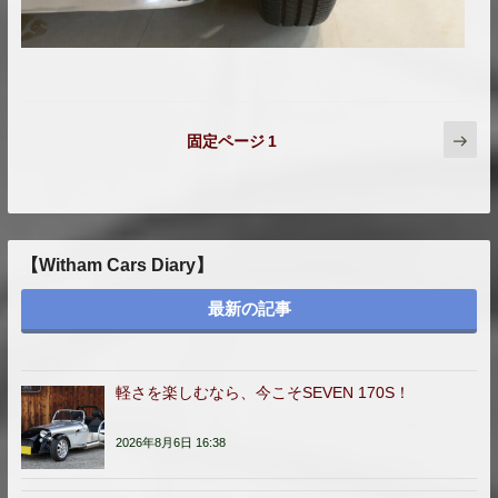
投
次
固定ページ
1
の
稿
ペ
の
ー
ジ
ペ
ー
ジ
【Witham Cars Diary】
送
り
最新の記事
軽さを楽しむなら、今こそSEVEN 170S！
2026年8月6日 16:38