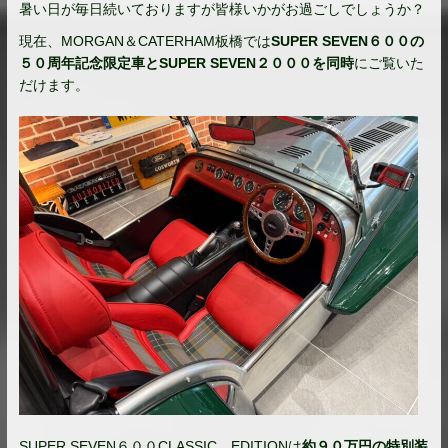
暑い日が毎日続いておりますが皆様いかがお過ごしでしょうか？
現在、MORGAN＆CATERHAM板橋では
SUPER SEVEN６００の
５０周年記念限定車とSUPER SEVEN２０００を同時
にご覧いた
だけます。
SUPER SEVEN６００CLASSIC EDITIONは
約９０万円の特別装