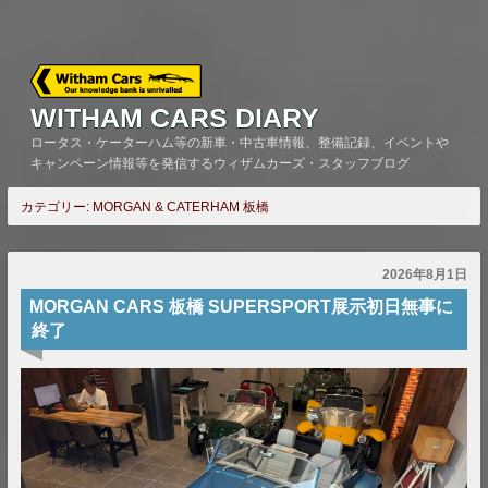
Skip
to
content
WITHAM CARS DIARY
ロータス・ケーターハム等の新車・中古車情報、整備記録、イベントや
キャンペーン情報等を発信するウィザムカーズ・スタッフブログ
カテゴリー:
MORGAN & CATERHAM 板橋
2026年8月1日
MORGAN CARS 板橋 SUPERSPORT展示初日無事に
終了