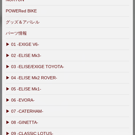
POWERed BIKE
グッズ＆アパレル
パーツ情報
▶ 01 -EXIGE V6-
▶ 02 -ELISE Mk3-
▶ 03 -ELISE/EXIGE TOYOTA-
▶ 04 -ELISE Mk2 ROVER-
▶ 05 -ELISE Mk1-
▶ 06 -EVORA-
▶ 07 -CATERHAM-
▶ 08 -GINETTA-
▶ 09 -CLASSIC LOTUS-