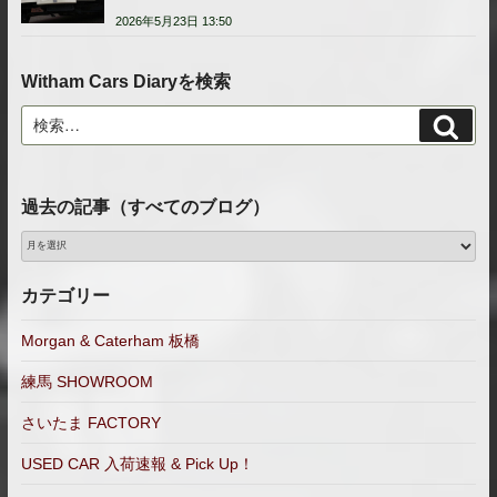
2026年5月23日 13:50
Witham Cars Diaryを検索
検
検
索
索:
過去の記事（すべてのブログ）
過
去
の
カテゴリー
記
事
Morgan & Caterham 板橋
（す
練馬 SHOWROOM
べ
て
さいたま FACTORY
の
ブ
USED CAR 入荷速報 & Pick Up！
ロ