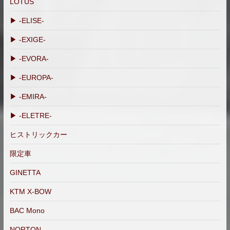
LOTUS
▶ -ELISE-
▶ -EXIGE-
▶ -EVORA-
▶ -EUROPA-
▶ -EMIRA-
▶ -ELETRE-
ヒストリックカー
限定車
GINETTA
KTM X-BOW
BAC Mono
NORTON