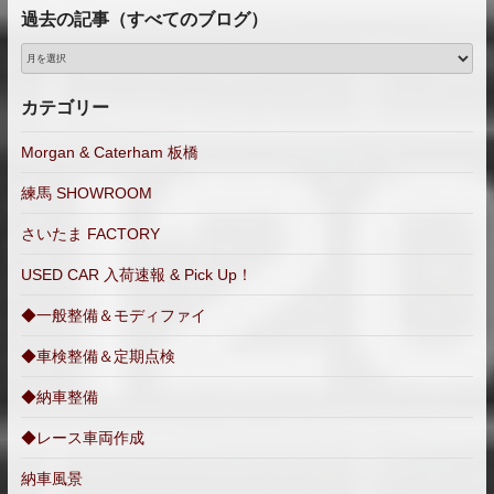
過去の記事（すべてのブログ）
過
去
の
カテゴリー
記
事
Morgan & Caterham 板橋
（す
練馬 SHOWROOM
べ
て
さいたま FACTORY
の
ブ
USED CAR 入荷速報 & Pick Up！
ロ
◆一般整備＆モディファイ
グ）
◆車検整備＆定期点検
◆納車整備
◆レース車両作成
納車風景