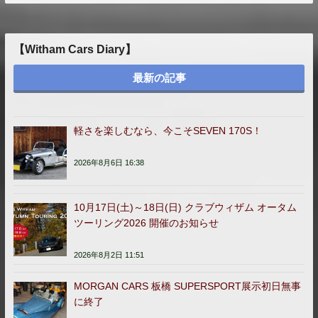
ペ
ー
ジ
【Witham Cars Diary】
送
り
最新の記事
軽さを楽しむなら、今こそSEVEN 170S！
2026年8月6日 16:38
10月17日(土)～18日(日) クラブウィザム オータム
ツーリング2026 開催のお知らせ
2026年8月2日 11:51
MORGAN CARS 板橋 SUPERSPORT展示初日無事
に終了