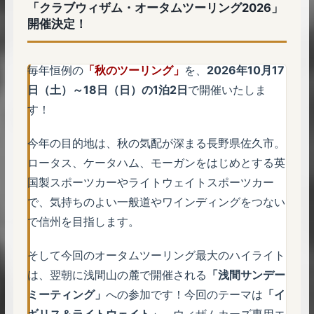
「クラブウィザム・オータムツーリング2026」
開催決定！
毎年恒例の
「秋のツーリング」
を、
2026年10月17
日（土）～18日（日）の1泊2日
で開催いたしま
す！
今年の目的地は、秋の気配が深まる長野県佐久市。
ロータス、ケータハム、モーガンをはじめとする英
国製スポーツカーやライトウェイトスポーツカー
で、気持ちのよい一般道やワインディングをつない
で信州を目指します。
そして今回のオータムツーリング最大のハイライト
は、翌朝に浅間山の麓で開催される
「浅間サンデー
ミーティング」
への参加です！今回のテーマは
「イ
ギリス＆ライトウェイト」
。ウィザムカーズ専用エ