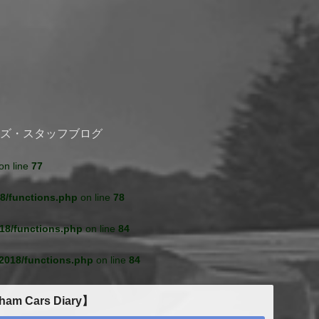
ズ・スタッフブログ
on line
77
8/functions.php
on line
78
18/functions.php
on line
84
2018/functions.php
on line
84
ham Cars Diary】