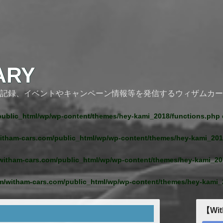
ARY
記録、イベントやキャンペーン情報等を発信するウィザムカー
ublic_html/wp/wp-content/themes/hey-kami_2018/functions.php
itham-cars.com/public_html/wp/wp-content/themes/hey-kami_201
witham-cars.com/public_html/wp/wp-content/themes/hey-kami_20
m/witham-cars.com/public_html/wp/wp-content/themes/hey-kami_
【Wit