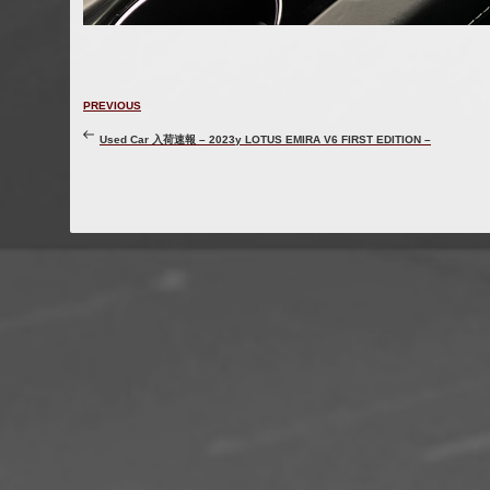
投
Previous
PREVIOUS
稿
Post
ナ
Used Car 入荷速報 – 2023y LOTUS EMIRA V6 FIRST EDITION –
ビ
ゲ
ー
シ
ョ
ン