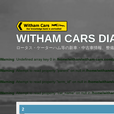
Skip
to
content
WITHAM CARS DI
ロータス・ケーターハム等の新車・中古車情報、整備
Warning
: Undefined array key 0 in
/home/witham/witham-cars.com/p
Warning
: Attempt to read property "parent" on null in
/home/witham/w
Warning
: Attempt to read property "term_id" on null in
/home/witham/
Warning
: Attempt to read property "cat_name" on null in
/home/witha
2