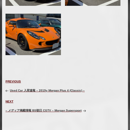
投
Previous
PREVIOUS
稿
Post
ナ
Used Car 入荷速報 – 2019y Morgan Plus 4 (Classic) –
ビ
ゲ
Next
NEXT
ー
Post
– メディア掲載情報 BS朝日 CGTV – Morgan Supersport
シ
ョ
ン