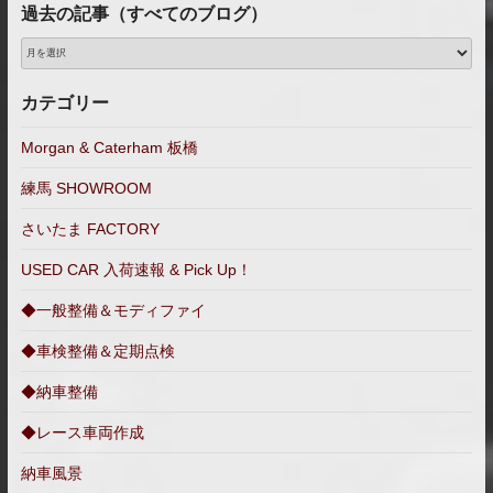
過去の記事（すべてのブログ）
過
去
の
カテゴリー
記
事
Morgan & Caterham 板橋
（す
練馬 SHOWROOM
べ
て
さいたま FACTORY
の
ブ
USED CAR 入荷速報 & Pick Up！
ロ
◆一般整備＆モディファイ
グ）
◆車検整備＆定期点検
◆納車整備
◆レース車両作成
納車風景