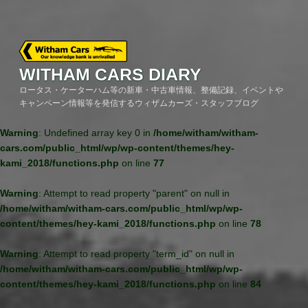
Skip
to
content
WITHAM CARS DIARY
ロータス・ケーターハム等の新車・中古車情報、整備記録、イベントや
キャンペーン情報等を発信するウィザムカーズ・スタッフブログ
Warning
: Undefined array key 0 in
/home/witham/witham-
cars.com/public_html/wp/wp-content/themes/hey-
kami_2018/functions.php
on line
77
Warning
: Attempt to read property "parent" on null in
/home/witham/witham-cars.com/public_html/wp/wp-
content/themes/hey-kami_2018/functions.php
on line
78
Warning
: Attempt to read property "term_id" on null in
/home/witham/witham-cars.com/public_html/wp/wp-
content/themes/hey-kami_2018/functions.php
on line
84