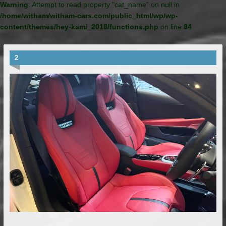
Warning
: Attempt to read property "cat_name" on null in
/home/witham/witham-cars.com/public_html/wp/wp-
content/themes/hey-kami_2018/functions.php
on line
84
2