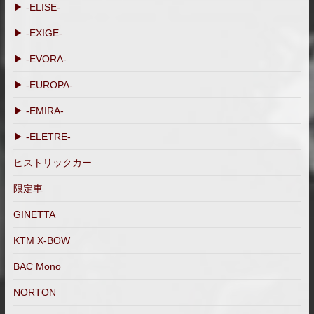
▶ -ELISE-
▶ -EXIGE-
▶ -EVORA-
▶ -EUROPA-
▶ -EMIRA-
▶ -ELETRE-
ヒストリックカー
限定車
GINETTA
KTM X-BOW
BAC Mono
NORTON