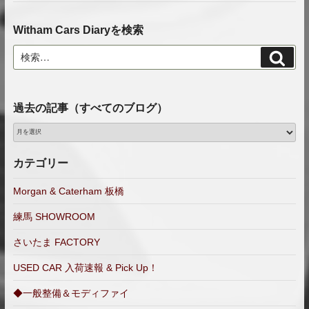
Witham Cars Diaryを検索
検
検
索
索:
過去の記事（すべてのブログ）
過
去
の
カテゴリー
記
事
Morgan & Caterham 板橋
（す
練馬 SHOWROOM
べ
て
さいたま FACTORY
の
ブ
USED CAR 入荷速報 & Pick Up！
ロ
◆一般整備＆モディファイ
グ）