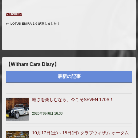
投
Previous
PREVIOUS
稿
Post
ナ
LOTUS EMIRA 2.0 納車しました！
ビ
ゲ
ー
シ
ョ
ン
【Witham Cars Diary】
最新の記事
軽さを楽しむなら、今こそSEVEN 170S！
2026年8月6日 16:38
10月17日(土)～18日(日) クラブウィザム オータム