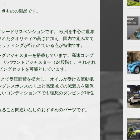
た！
た１点ものの製品です。
。
グレードサスペンションです。 欧州を中心に世界
されたクオリティの高さに加え、国内で組み立て
セッティングが行われている点が特徴です。
ピングアジャスターを搭載しています。高速コンプ
）、リバウンドアジャスター（24段階）、それぞれ
ピングセットを可能としています。
ことで受圧面積を拡大し、 オイルが受ける流動抵
ングレスポンスの向上と高速域での減衰力を確保
しいコンディション下でも理想のダンピング特性
くれること間違いなしのおすすめのパーツです。