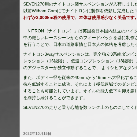
SEVEN270用のナイトロン製サスペンションが入荷しまし
以前Witham Carsにてナイトロンに製作を依頼し完成し
わずか2,000km程の使用で、
本体は使用感少なく美品です
「NITRON（ナイトロン）」は
英国発日本国内組立のハイ
中の厳しいレースシーンからのフィードバックを基に制作
を行うことで、日本の道路事情と日本人の体格を考慮した
ナイトロン3wayサスペンションは、完全独立3系統ダン
レッション（16段階）、低速コンプレッション（18段階
のアジャスターが独立作動することで、 よりシビアなダン
また、ボディー径を従来の40mmから46mmへ大径化する
抗を低減することに成功。それにより極低速域でのダンピ
することも可能としています。オイルの能力低下を抑え厳
を維持し続けることができます。
SEVEN270の走りと乗り心地を数ランク上のものにして
2022年10月15日